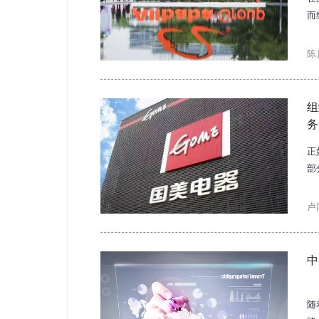
而
何
业
陈
组
务
正
部
也
体
卢
中
随