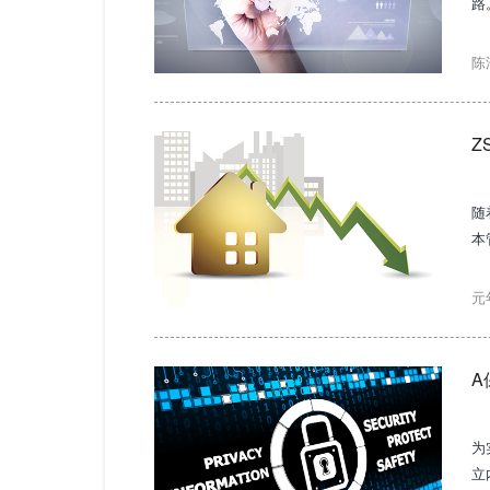
路
字
示
陈
Z
随
本
目
元
A
为
立