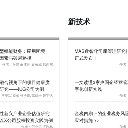
新技术
型赋能财务：应用困境、
MAS数智化司库管理研究
因素与破局路径
正式发布！
作者：
吴诺涵 李彤 秦长城 韩向东
作者
融合视角下的项目健康度
一文读懂3家央国企经营管
研究——以G公司为例
字化创新实践
：
王英军 秦帅 侯少鹏 高鹤松 管宇达
作者
性新兴产业企业估值研究
金税四期下的企业税务风
以X公司股权投资实践为例
应对措施 >>
作者：
贺小滔 汪利林
作者