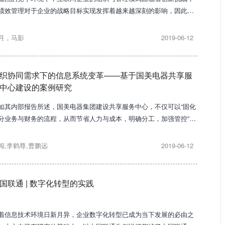
绩效管理对于企业的战略目标实现发挥着越来越深刻的影响，因此如
实现绩效管理的有效创新将成为一个不可忽视的问题。作为互联网行
中的龙头，阿里巴巴的绩效管理实践对其他企业有着重要参考价值。
月，马影
2019-06-12
织协同需求下的信息系统变革——基于国美电器共享服
中心建设的案例研究
如其内部报告所述，国美电器集团建设共享服务中心，不仅可以“固化
分业务与财务的流程，从而节省人力与成本，明确分工，加强管控”，
可以“将集团在各区域乃至全球范围内分部的财务、业务等所有情况一
化共享。
闯,李鹤尊,曹鹏远
2019-06-12
国联通 | 数字化转型的实践
着信息技术环境日新月异，企业数字化转型已成为当下发展的必由之