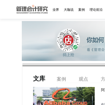
业界
大咖说
案例
理论前沿
文库
案例
观点
阿
在