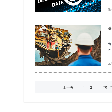
的
元
基
为
产
理
元
上一页
1
2
...
70