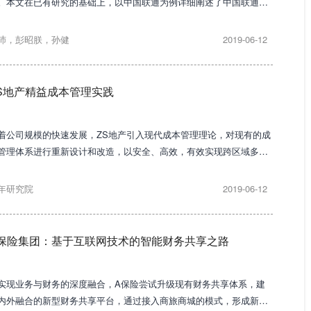
。本文在已有研究的基础上，以中国联通为例详细阐述了中国联通数
化转型的难点和基本路径，以期给同类型企业带来一定的参考与启
。
沛，彭昭朕，孙健
2019-06-12
S地产精益成本管理实践
着公司规模的快速发展，ZS地产引入现代成本管理理论，对现有的成
管理体系进行重新设计和改造，以安全、高效，有效实现跨区域多项
运营中的精益成本管理。
年研究院
2019-06-12
保险集团：基于互联网技术的智能财务共享之路
实现业务与财务的深度融合，A保险尝试升级现有财务共享体系，建
内外融合的新型财务共享平台，通过接入商旅商城的模式，形成新型