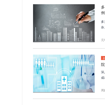
多
例
多
杂
一
元
院
深
成
难
周