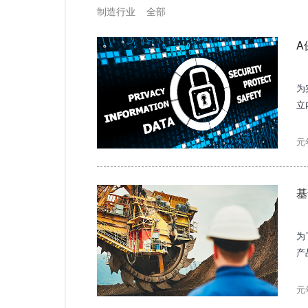
制造行业
全部
A
为
立
的
元
基
为
产
理
元