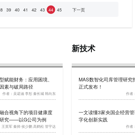
38
39
40
41
42
43
44
45
下一页
新技术
型赋能财务：应用困境、
MAS数智化司库管理研究
因素与破局路径
正式发布！
作者：
吴诺涵 李彤 秦长城 韩向东
作者
融合视角下的项目健康度
一文读懂3家央国企经营管
研究——以G公司为例
字化创新实践
：
王英军 秦帅 侯少鹏 高鹤松 管宇达
作者