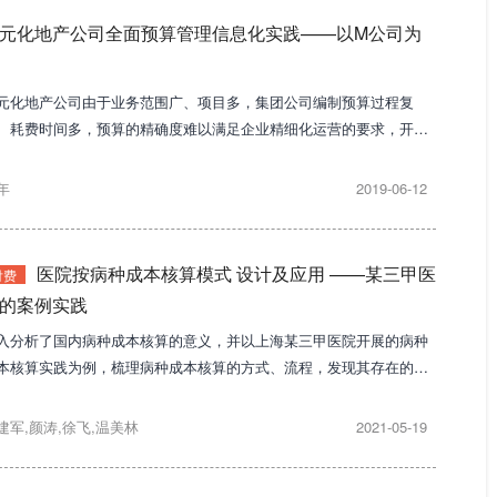
元化地产公司全面预算管理信息化实践——以M公司为
元化地产公司由于业务范围广、项目多，集团公司编制预算过程复
、耗费时间多，预算的精确度难以满足企业精细化运营的要求，开发
套适合公司业务特点的预算管理系统十分必要。
年
2019-06-12
医院按病种成本核算模式 设计及应用 ——某三甲医
付费
的案例实践
入分析了国内病种成本核算的意义，并以上海某三甲医院开展的病种
本核算实践为例，梳理病种成本核算的方式、流程，发现其存在的困
及政策建议，为其他医院进行病种成本核算提供借鉴和参考。
建军,颜涛,徐飞,温美林
2021-05-19