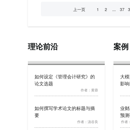
上一页
1
2
...
37
理论前沿
案例
如何设定《管理会计研究》的
大模
论文选题
影响
作者：
黄蓉
如何撰写学术论文的标题与摘
业财
要
预测
作者：
汤谷良
作者