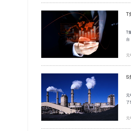
T
T
台
为
心
元
的
S
元
了
足
元