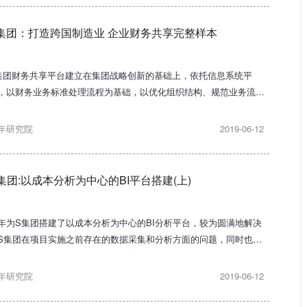
集团：打造跨国制造业 企业财务共享完整样本
集团财务共享平台建立在集团战略创新的基础上，依托信息系统平
，以财务业务标准处理流程为基础，以优化组织结构、规范业务流程
实施手段，以建设统一的核算管理平台为核心，以价值创造能力和核
竞争力提升为主要关注方向，形成了具有中国特色的跨国制造业企业
年研究院
2019-06-12
完整财务共享服务模式。
集团:以成本分析为中心的BI平台搭建(上)
年为S集团搭建了以成本分析为中心的BI分析平台，较为圆满地解决
S集团在项目实施之前存在的数据采集和分析方面的问题，同时也满
了煤炭生产企业以成本为核心的数据分析需求。
年研究院
2019-06-12