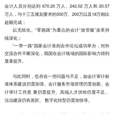
670.20 万人、242.02 万人和 20.57
会计人员分别达到
万人，
与十三五规划要求的
500
万
200
万以及
18
万相比
、
超额完成
；
“零跑路”为重点
“放管服”改革持
以无纸化、
的会计
续深化
；
“一带一路”国家会计准则合作论坛成功举办，对外
交流合作不断深化，
我国在会计领域的国际影响力得到
显著提升
。
与此同时
，
也存在一些问题与不足
，
如会计审计标
准体系建设仍需加强、会计服务市场管理仍需创新、会
计审计工作质
量仍需提升、高端人才供给仍显不足、
。
法治建设仍有差距、
数字化转型仍需加快等