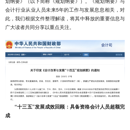
划纲要》
（
以下简称
《
规划纲要
》）。《
规划纲要
》
与
会计行业从业人员未来
5
年的工作与发展息息相关
，
对
此
，
我们根据文件整理解读
，
将其中释放的重要信息与
广大读者共同分享以重点关注
。
“十三五”发展成效回顾
：
具备资格会计人员超额完
成